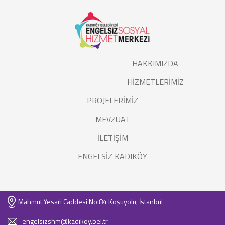
HAKKIMIZDA
HİZMETLERİMİZ
PROJELERİMİZ
MEVZUAT
İLETİŞİM
ENGELSİZ KADIKÖY
Mahmut Yesari Caddesi No:84 Koşuyolu, İstanbul
engelsizshm@kadikoy.bel.tr