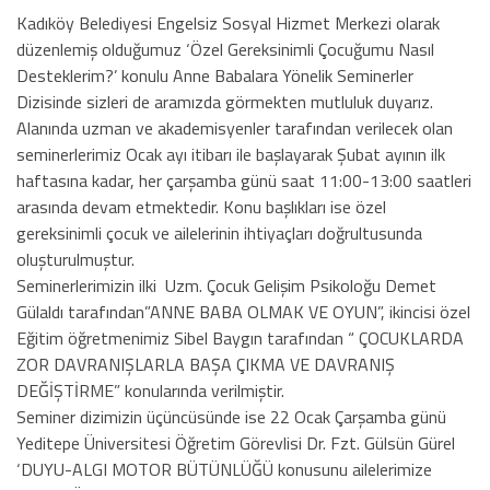
Kadıköy Belediyesi Engelsiz Sosyal Hizmet Merkezi olarak
düzenlemiş olduğumuz ‘Özel Gereksinimli Çocuğumu Nasıl
Desteklerim?’ konulu Anne Babalara Yönelik Seminerler
Dizisinde sizleri de aramızda görmekten mutluluk duyarız.
Alanında uzman ve akademisyenler tarafından verilecek olan
seminerlerimiz Ocak ayı itibarı ile başlayarak Şubat ayının ilk
haftasına kadar, her çarşamba günü saat 11:00-13:00 saatleri
arasında devam etmektedir. Konu başlıkları ise özel
gereksinimli çocuk ve ailelerinin ihtiyaçları doğrultusunda
oluşturulmuştur.
Seminerlerimizin ilki Uzm. Çocuk Gelişim Psikoloğu Demet
Gülaldı tarafından”ANNE BABA OLMAK VE OYUN”, ikincisi özel
Eğitim öğretmenimiz Sibel Baygın tarafından “ ÇOCUKLARDA
ZOR DAVRANIŞLARLA BAŞA ÇIKMA VE DAVRANIŞ
DEĞİŞTİRME” konularında verilmiştir.
Seminer dizimizin üçüncüsünde ise 22 Ocak Çarşamba günü
Yeditepe Üniversitesi Öğretim Görevlisi Dr. Fzt. Gülsün Gürel
‘DUYU-ALGI MOTOR BÜTÜNLÜĞÜ konusunu ailelerimize