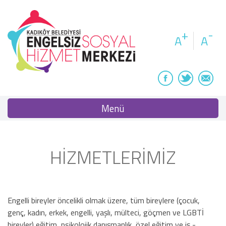
+
-
A
A
Menü
HİZMETLERİMİZ
Engelli bireyler öncelikli olmak üzere, tüm bireylere (çocuk,
genç, kadın, erkek, engelli, yaşlı, mülteci, göçmen ve LGBTİ
bireyler) eğitim, psikolojik danışmanlık, özel eğitim ve iş -